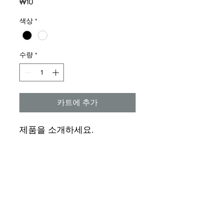
가
₩10
격
색상
*
수량
*
카트에 추가
제품을 소개하세요.  
상세정보
제품의 세부 사항들을 입력하세요. 제
환불 및 교환 정책
품의 크기, 재질, 관리방법 등 친절하고
상세한 설명은 구매에 대한 확신을 심
"환불 정책", "제품 관리법" 등 고객들에
어줍니다. 제품의 어떤 부분이 소비자
배송정보