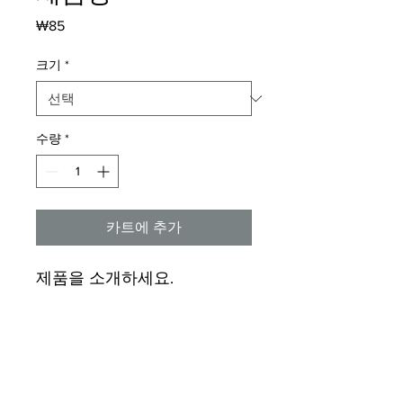
가
₩85
격
크기
*
수량
*
카트에 추가
제품을 소개하세요.  
상세정보
제품의 세부 사항들을 입력하세요. 제
환불 및 교환 정책
품의 크기, 재질, 관리방법 등 친절하고